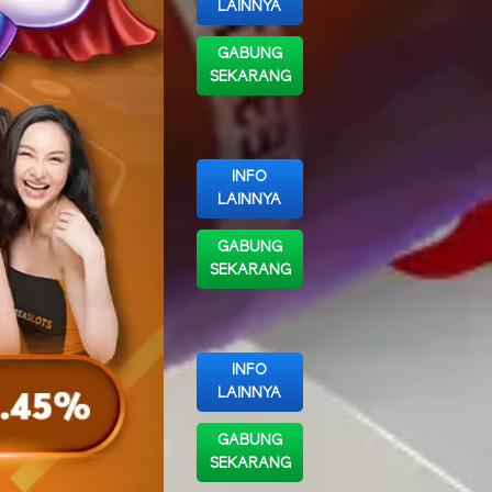
LAINNYA
GABUNG
SEKARANG
INFO
LAINNYA
GABUNG
SEKARANG
INFO
LAINNYA
GABUNG
SEKARANG