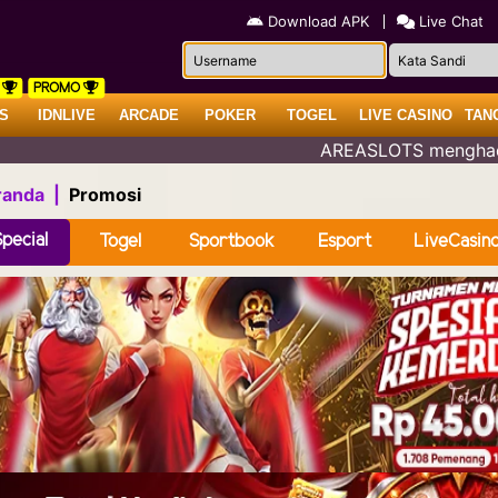
Download APK
Live Chat
O
PROMO
S
IDNLIVE
ARCADE
POKER
TOGEL
LIVE CASINO
TAN
EASLOTS menghadirkan sistem DEPOSIT YANG SEMAKIN MUDAH
randa
Promosi
Special
Togel
Sportbook
Esport
LiveCasin