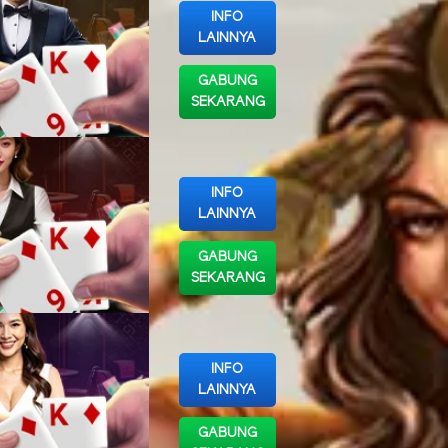
INFO
LAINNYA
GABUNG
SEKARANG
INFO
LAINNYA
GABUNG
SEKARANG
INFO
LAINNYA
GABUNG