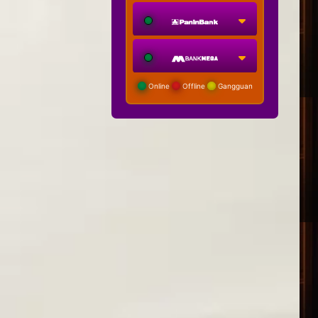
Online
Offline
Gangguan