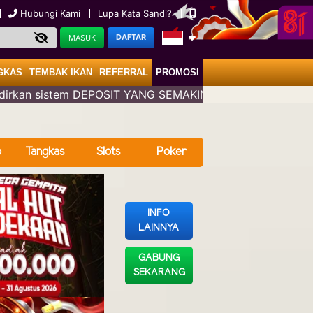
Hubungi Kami
Lupa Kata Sandi?
DAFTAR
GKAS
TEMBAK IKAN
REFERRAL
PROMOSI
 Dengan FITUR Terbaru, Deposit Via : - VIRTUAL ACCOUN
o
Tangkas
Slots
Poker
INFO
LAINNYA
GABUNG
SEKARANG