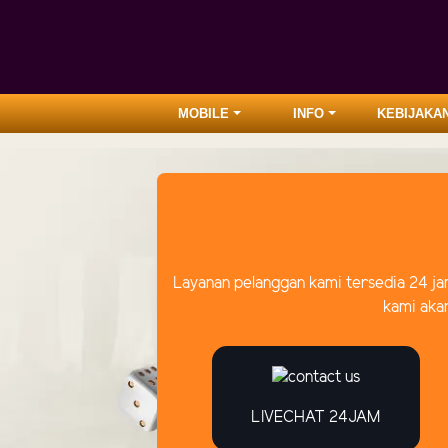
MOBILE
INFO
KEBIJAKA
Layanan pelanggan kami tersedia 24 ja
kami akan
LIVECHAT 24JAM