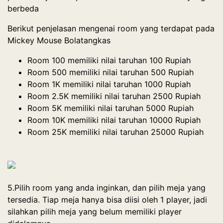
berbeda
Berikut penjelasan mengenai room yang terdapat pada
Mickey Mouse Bolatangkas
Room 100 memiliki nilai taruhan 100 Rupiah
Room 500 memiliki nilai taruhan 500 Rupiah
Room 1K memiliki nilai taruhan 1000 Rupiah
Room 2.5K memiliki nilai taruhan 2500 Rupiah
Room 5K memiliki nilai taruhan 5000 Rupiah
Room 10K memiliki nilai taruhan 10000 Rupiah
Room 25K memiliki nilai taruhan 25000 Rupiah
5.Pilih room yang anda inginkan, dan pilih meja yang
tersedia. Tiap meja hanya bisa diisi oleh 1 player, jadi
silahkan pilih meja yang belum memiliki player