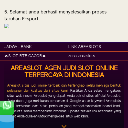
5. Selamat anda berhasil menyelesaikan proses
taruhan E-sport.
JADWAL BANK
LINK AREASLOTS
🔥SLOT RTP GACOR🔥
zona-areaslots
AREASLOT AGEN JUDI SLOT ONLINE
TERPERCAYA DI INDONESIA
Areaslot situs judi online terbaik dan terlengkap selalu menjaga bentuk
pelayanan dan kualitas dari situs kami.
Pastikan Anda selalu mengakses
situs web resmi Areaslot yang dapat Anda cek di situs official Areaslot.
Anda dapat juga melakukan pencarian di Google untuk keyword Areaslots
agar terhindar dari situs penipuan yang mengatasnamakan brand kami.
Areaslots selalu memberikan informasi update terkait link alternatif yang
dapat Anda gunakan untuk mengakses situs web kami.