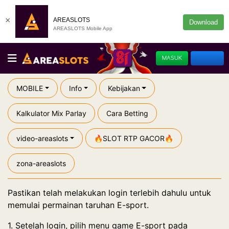
×
AREASLOTS
Download
AREASLOTS Mobile App
MASUK
DAFTAR
MOBILE
Info
Kebijakan
Kalkulator Mix Parlay
Cara Betting
video-areaslots
🔥SLOT RTP GACOR🔥
zona-areaslots
Pastikan telah melakukan login terlebih dahulu untuk
memulai permainan taruhan E-sport.
1. Setelah login, pilih menu game E-sport pada