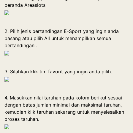
beranda Areaslots
2. Pilih jenis pertandingan E-Sport yang ingin anda
pasang atau pilih All untuk menampilkan semua
pertandingan .
3. Silahkan klik tim favorit yang ingin anda pilih.
4. Masukkan nilai taruhan pada kolom berikut sesuai
dengan batas jumlah minimal dan maksimal taruhan,
kemudian klik taruhan sekarang untuk menyelesaikan
proses taruhan.